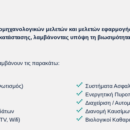
ομηχανολογικών μελετών
και μελετών εφαρμογή
εγκατάστασης, λαμβάνοντας υπόψη τη βιωσιμότητ
λαμβάνουν τις παρακάτω:
Φωτισμός)
Συστήματα Ασφαλε
Ενεργητική Πυρο
Διαχείριση / Αυτο
δάτων
Διανομή Καυσίμω
V, Wifi)
Βιολογικοί Καθαρ