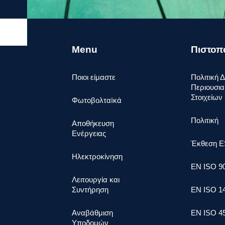
Menu
Πιστοπ
Ποιοι είμαστε
Πολιτική Δ
Περιουσι
Στοιχείων
Φωτοβολταïκά​
Πολιτική
Αποθήκευση
Ενέργειας
Έκθεση E
Ηλεκτροκίνηση
ΕΝ ISO 9
Λειτουργία και
Συντήρηση
ΕΝ ISO 1
Αναβάθμιση
ΕΝ ISO 4
Υποδομών