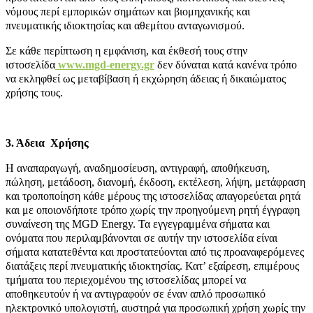
νόμους περί εμπορικών σημάτων και βιομηχανικής και
πνευματικής ιδιοκτησίας και αθεμίτου ανταγωνισμού.
Σε κάθε περίπτωση η εμφάνιση, και έκθεσή τους στην
ιστοσελίδα
www.mgd-energy.gr
δεν δύναται κατά κανένα τρόπο
να εκληφθεί ως μεταβίβαση ή εκχώρηση άδειας ή δικαιώματος
χρήσης τους.
3. Άδεια Χρήσης
Η αναπαραγωγή, αναδημοσίευση, αντιγραφή, αποθήκευση,
πώληση, μετάδοση, διανομή, έκδοση, εκτέλεση, λήψη, μετάφραση
και τροποποίηση κάθε μέρους της ιστοσελίδας απαγορεύεται ρητά
και με οποιονδήποτε τρόπο χωρίς την προηγούμενη ρητή έγγραφη
συναίνεση της MGD Energy. Τα εγγεγραμμένα σήματα και
ονόματα που περιλαμβάνονται σε αυτήν την ιστοσελίδα είναι
σήματα κατατεθέντα και προστατεύονται από τις προαναφερόμενες
διατάξεις περί πνευματικής ιδιοκτησίας. Κατ’ εξαίρεση, επιμέρους
τμήματα του περιεχομένου της ιστοσελίδας μπορεί να
αποθηκευτούν ή να αντιγραφούν σε έναν απλό προσωπικό
ηλεκτρονικό υπολογιστή, αυστηρά για προσωπική χρήση χωρίς την