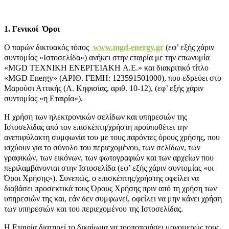
Όροι Χρήσης
1. Γενικοί Όροι
O παρών δικτυακός τόπος
www.mgd-energy.gr
(εφ’ εξής χάριν
συντομίας «Ιστοσελίδα») ανήκει στην εταιρία με την επωνυμία
«ΜGD TEXNIKH ENEΡΓΕΙΑΚΗ A.E.» και διακριτικό τίτλο
«MGD Energy» (ΑΡΙΘ. ΓΕΜΗ: 123591501000), που εδρεύει στο
Μαρούσι Αττικής (Λ. Κηφισίας, αριθ. 10-12), (εφ’ εξής χάριν
συντομίας «η Εταιρία»).
Η χρήση των ηλεκτρονικών σελίδων και υπηρεσιών της
Ιστοσελίδας από τον επισκέπτη/χρήστη προϋποθέτει την
ανεπιφύλακτη συμφωνία του με τους παρόντες όρους χρήσης, που
ισχύουν για το σύνολο του περιεχομένου, των σελίδων, των
γραφικών, των εικόνων, των φωτογραφιών και των αρχείων που
περιλαμβάνονται στην Ιστοσελίδα (εφ’ εξής χάριν συντομίας «οι
Όροι Χρήσης»). Συνεπώς, ο επισκέπτης/χρήστης οφείλει να
διαβάσει προσεκτικά τους Όρους Χρήσης πριν από τη χρήση των
υπηρεσιών της και, εάν δεν συμφωνεί, οφείλει να μην κάνει χρήση
των υπηρεσιών και του περιεχομένου της Ιστοσελίδας.
Η Εταιρία διατηρεί το δικαίωμα να τροποποιήσει μονομερώς τους