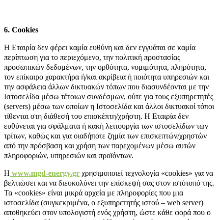
6. Cοοkies
Η Εταιρία δεν φέρει καμία ευθύνη και δεν εγγυάται σε καμία
περίπτωση για το περιεχόμενο, την πολιτική προστασίας
προσωπικών δεδομένων, την ορθότητα, νομιμότητα, πληρότητα,
τον επίκαιρο χαρακτήρα ή/και ακρίβεια ή ποιότητα υπηρεσιών και
την ασφάλεια άλλων δικτυακών τόπων που διασυνδέονται με την
Ιστοσελίδα μέσω τέτοιων συνδέσμων, ούτε για τους εξυπηρετητές
(servers) μέσω των οποίων η Ιστοσελίδα και άλλοι δικτυακοί τόποι
τίθενται στη διάθεσή του επισκέπτη/χρήστη. Η Εταιρία δεν
ευθύνεται για σφάλματα ή κακή λειτουργία των ιστοσελίδων των
τρίτων, καθώς και για οιαδήποτε ζημία των επισκεπτών/χρηστών
από την πρόσβαση και χρήση των παρεχομένων μέσω αυτών
πληροφοριών, υπηρεσιών και προϊόντων.
Η
www.mgd-energy.gr
χρησιμοποιεί τεχνολογία «cookies» για να
βελτιώσει και να διευκολύνει την επίσκεψή σας στον ιστότοπό της.
Τα «cookies» είναι μικρά αρχεία με πληροφορίες που μια
ιστοσελίδα (συγκεκριμένα, ο εξυπηρετητής ιστού – web server)
αποθηκεύει στον υπολογιστή ενός χρήστη, ώστε κάθε φορά που ο