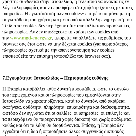
χρήστης συνδέεται στην ιστοσελίδα, η τελευταία να ανακτά τις εν
λόγω πληροφορίες και να προσφέρει στο χρήστη σχετικές με αυτές
υπηρεσίες. Η εγκατάσταση των «cookies» επιτρέπεται μόνο με τη
συγκατάθεση του χρήστη και μετά από κατάλληλη ενημέρωσή του.
Τα ίδια τα cookies δεν περιέχουν ούτε αποκαλύπτουν προσωπικές
πληροφορίες. Αν δεν αποδέχεστε τη χρήση των cookies από
την
www.mgd-energy.gr
, μπορείτε να αλλάξετε τις ρυθμίσεις του
browser σας έτσι ώστε να μην δέχεται cookies (για περισσότερες
πληροφορίες σχετικά με την απενεργοποίηση των cookies
επισκεφθείτε την επίσημη ιστοσελίδα του browser σας).
7.Εγκυρότητα Ιστοσελίδας – Περιορισμός ευθύνης
Η Εταιρία καταβάλλει κάθε δυνατή προσπάθεια, ώστε το σύνολο
του περιεχομένου και οι πληροφορίες που εμφανίζονται στην
Ιστοσελίδα να χαρακτηρίζονται, κατά το δυνατόν, από ακρίβεια,
σαφήνεια, ορθότητα, πληρότητα, επικαιρότητα και διαθεσιμότητα,
ωστόσο δεν εγγυάται ότι οι σελίδες, οι υπηρεσίες, οι επιλογές και
τα περιεχόμενα θα παρέχονται χωρίς διακοπή και χωρίς σφάλματα,
καθώς και ότι τα λάθη θα διορθώνονται. Επίσης, η Εταιρία δεν
εγγυάται ότι η ίδια ή οποιοδήποτε άλλος συγγενικός δικτυακός