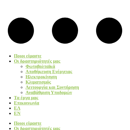
Ποιοι είμαστε
Οι δραστηριότητές μας
Φωτοβολταïκά​
Αποθήκευση Ενέργειας
Ηλεκτροκίνηση
Κλιματισμός
Λειτουργία και Συντήρηση
Αναβάθμιση Υποδομών
Τα έργα μας
Επικοινωνία
ΕΛ
EN
Ποιοι είμαστε
Οι δραστηριότητές μας