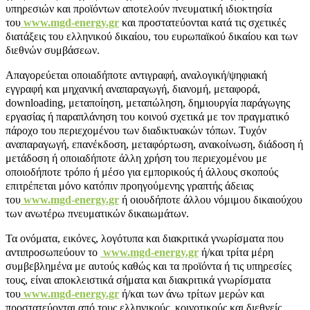
υπηρεσιών και προϊόντων αποτελούν πνευματική ιδιοκτησία
του
www.mgd-energy.gr
και προστατεύονται κατά τις σχετικές
διατάξεις του ελληνικού δικαίου, του ευρωπαϊκού δικαίου και των
διεθνών συμβάσεων.
Απαγορεύεται οποιαδήποτε αντιγραφή, αναλογική/ψηφιακή
εγγραφή και μηχανική αναπαραγωγή, διανομή, μεταφορά,
downloading, μεταποίηση, μεταπώληση, δημιουργία παράγωγης
εργασίας ή παραπλάνηση του κοινού σχετικά με τον πραγματικό
πάροχο του περιεχομένου των διαδικτυακών τόπων. Τυχόν
αναπαραγωγή, επανέκδοση, μεταφόρτωση, ανακοίνωση, διάδοση ή
μετάδοση ή οποιαδήποτε άλλη χρήση του περιεχομένου με
οποιοδήποτε τρόπο ή μέσο για εμπορικούς ή άλλους σκοπούς
επιτρέπεται μόνο κατόπιν προηγούμενης γραπτής άδειας
του
www.mgd-energy.gr
ή οιουδήποτε άλλου νόμιμου δικαιούχου
των ανωτέρω πνευματικών δικαιωμάτων.
Τα ονόματα, εικόνες, λογότυπα και διακριτικά γνωρίσματα που
αντιπροσωπεύουν το
www.mgd-energy.gr
ή/και τρίτα μέρη
συμβεβλημένα με αυτούς καθώς και τα προϊόντα ή τις υπηρεσίες
τους, είναι αποκλειστικά σήματα και διακριτικά γνωρίσματα
του
www.mgd-energy.gr
ή/και των άνω τρίτων μερών και
προστατεύονται από τους ελληνικούς, κοινοτικούς και διεθνείς