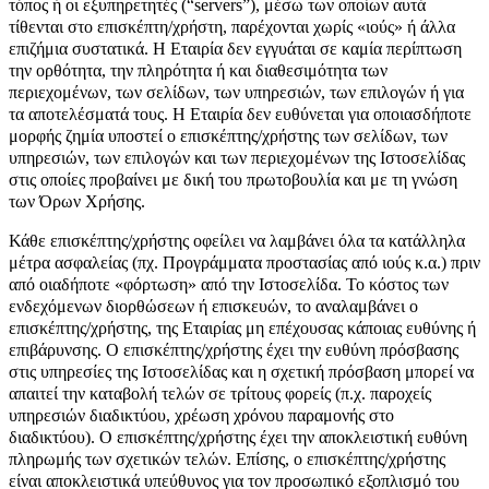
τόπος ή οι εξυπηρετητές (“servers”), μέσω των οποίων αυτά
τίθενται στο επισκέπτη/χρήστη, παρέχονται χωρίς «ιούς» ή άλλα
επιζήμια συστατικά. Η Εταιρία δεν εγγυάται σε καμία περίπτωση
την ορθότητα, την πληρότητα ή και διαθεσιμότητα των
περιεχομένων, των σελίδων, των υπηρεσιών, των επιλογών ή για
τα αποτελέσματά τους. Η Εταιρία δεν ευθύνεται για οποιασδήποτε
μορφής ζημία υποστεί ο επισκέπτης/χρήστης των σελίδων, των
υπηρεσιών, των επιλογών και των περιεχομένων της Ιστοσελίδας
στις οποίες προβαίνει με δική του πρωτοβουλία και με τη γνώση
των Όρων Χρήσης.
Κάθε επισκέπτης/χρήστης οφείλει να λαμβάνει όλα τα κατάλληλα
μέτρα ασφαλείας (πχ. Προγράμματα προστασίας από ιούς κ.α.) πριν
από οιαδήποτε «φόρτωση» από την Ιστοσελίδα. Το κόστος των
ενδεχόμενων διορθώσεων ή επισκευών, το αναλαμβάνει ο
επισκέπτης/χρήστης, της Εταιρίας μη επέχουσας κάποιας ευθύνης ή
επιβάρυνσης. Ο επισκέπτης/χρήστης έχει την ευθύνη πρόσβασης
στις υπηρεσίες της Ιστοσελίδας και η σχετική πρόσβαση μπορεί να
απαιτεί την καταβολή τελών σε τρίτους φορείς (π.χ. παροχείς
υπηρεσιών διαδικτύου, χρέωση χρόνου παραμονής στο
διαδικτύου). Ο επισκέπτης/χρήστης έχει την αποκλειστική ευθύνη
πληρωμής των σχετικών τελών. Επίσης, ο επισκέπτης/χρήστης
είναι αποκλειστικά υπεύθυνος για τον προσωπικό εξοπλισμό του