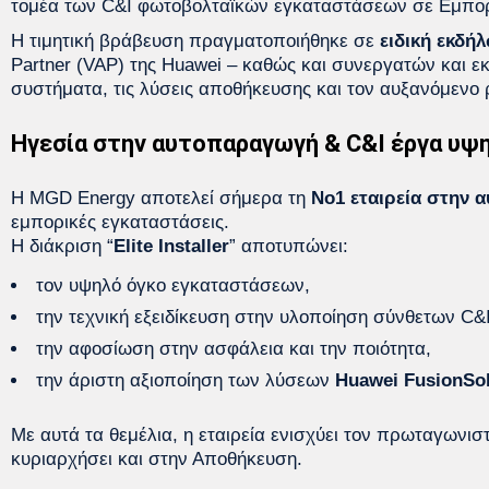
τομέα των C&I φωτοβολταϊκών εγκαταστάσεων σε Εμπορι
Η τιμητική βράβευση πραγματοποιήθηκε σε
ειδική εκδή
Partner (VAP) της Huawei – καθώς και συνεργατών και ε
συστήματα, τις λύσεις αποθήκευσης και τον αυξανόμενο
Ηγεσία στην αυτοπαραγωγή & C&I έργα υψ
Η MGD Energy αποτελεί σήμερα τη
No1 εταιρεία στην
εμπορικές εγκαταστάσεις.
Η διάκριση “
Elite Installer
” αποτυπώνει:
τον υψηλό όγκο εγκαταστάσεων,
την τεχνική εξειδίκευση στην υλοποίηση σύνθετων C&
την αφοσίωση στην ασφάλεια και την ποιότητα,
την άριστη αξιοποίηση των λύσεων
Huawei FusionSo
Με αυτά τα θεμέλια, η εταιρεία ενισχύει τον πρωταγωνιστ
κυριαρχήσει και στην Αποθήκευση.