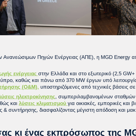
ων Ανανεώσιμων Πηγών Ενέργειας (ΑΠΕ), η MGD Energy απο
ωγής ενέργειας
στην Ελλάδα και στο εξωτερικό (2,5 GW
Κύπρο, καθώς και πάνω από 370 MW έργων υπό λειτουργία 
ντήρησης (O&M),
υποστηριζόμενες από τεχνικές βάσεις σε
λύσεις ηλεκτροκίνησης
, συμπεριλαμβανομένων σταθμών 
αθώς και
λύσεις κλιματισμού
για οικιακές, εμπορικές και 
ς & συντήρησης, διασφαλίζοντας μέγιστη απόδοση και μακ
σας κι ένας εκπρόσωπος της M