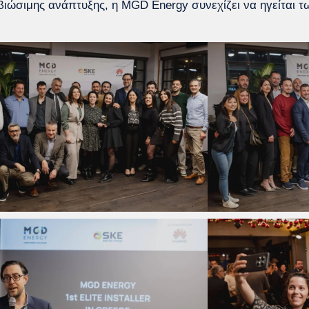
 βιώσιμης ανάπτυξης, η MGD Energy συνεχίζει να ηγείται 