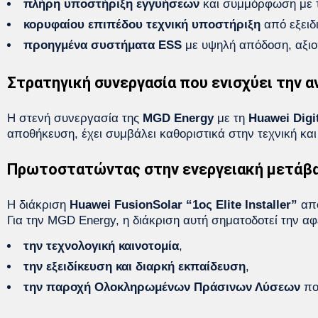
πλήρη υποστήριξη εγγυήσεων
και συμμόρφωση με τ
κορυφαίου επιπέδου τεχνική υποστήριξη
από εξειδ
προηγμένα συστήματα ESS
με υψηλή απόδοση, αξιοπι
Στρατηγική συνεργασία που ενισχύει την 
Η στενή συνεργασία της
MGD Energy
με τη
Huawei Digi
αποθήκευση, έχει συμβάλει καθοριστικά στην τεχνική και 
Πρωτοστατώντας στην ενεργειακή μετάβ
Η διάκριση
Huawei FusionSolar “1ος Elite Installer”
απο
Για την MGD Energy, η διάκριση αυτή σηματοδοτεί την αφ
την τεχνολογική καινοτομία
,
την εξειδίκευση και διαρκή εκπαίδευση
,
την παροχή Ολοκληρωμένων Πράσινων Λύσεων
πο