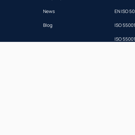
News
ΕΝ ISO 50
Blog
ISO 5500
ISO 5500
ISO 41001
Πολιτική Cookies
Όροι Χρήσης
Πο