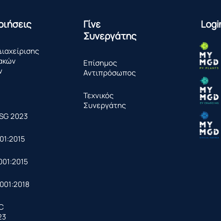
οιήσεις
Γίνε
Logi
Συνεργάτης
Διαχείρισης
ακών
Επίσημος
ν
Αντιπρόσωπος
Τεχνικός
Συνεργάτης
SG 2023
01:2015
001:2015
001:2018
EC
23