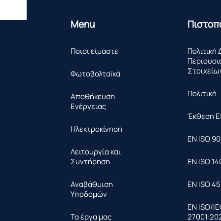
Menu
Πιστοπ
Ποιοι είμαστε
Πολιτική 
Περιουσι
Στοιχείω
Φωτοβολταïκά​
Πολιτική
Αποθήκευση
Ενέργειας
Έκθεση E
Ηλεκτροκίνηση
ΕΝ ISO 90
Λειτουργία και
Συντήρηση
ΕΝ ISO 14
Αναβάθμιση
ΕΝ ISO 45
Υποδομών
EN ISO/I
Τα έργα μας
27001:20