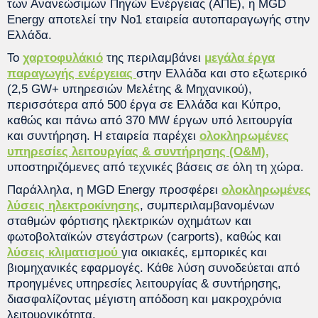
των Ανανεώσιμων Πηγών Ενέργειας (ΑΠΕ), η MGD
Energy αποτελεί την Νο1 εταιρεία αυτοπαραγωγής στην
Ελλάδα.
Το
χαρτοφυλάκιό
της περιλαμβάνει
μεγάλα έργα
παραγωγής ενέργειας
στην Ελλάδα και στο εξωτερικό
(2,5 GW+ υπηρεσιών Μελέτης & Μηχανικού),
περισσότερα από 500 έργα σε Ελλάδα και Κύπρο,
καθώς και πάνω από 370 MW έργων υπό λειτουργία
και συντήρηση. Η εταιρεία παρέχει
ολοκληρωμένες
υπηρεσίες λειτουργίας & συντήρησης (O&M),
υποστηριζόμενες από τεχνικές βάσεις σε όλη τη χώρα.
Παράλληλα, η MGD Energy προσφέρει
ολοκληρωμένες
λύσεις ηλεκτροκίνησης
, συμπεριλαμβανομένων
σταθμών φόρτισης ηλεκτρικών οχημάτων και
φωτοβολταϊκών στεγάστρων (carports), καθώς και
λύσεις κλιματισμού
για οικιακές, εμπορικές και
βιομηχανικές εφαρμογές. Κάθε λύση συνοδεύεται από
προηγμένες υπηρεσίες λειτουργίας & συντήρησης,
διασφαλίζοντας μέγιστη απόδοση και μακροχρόνια
λειτουργικότητα.